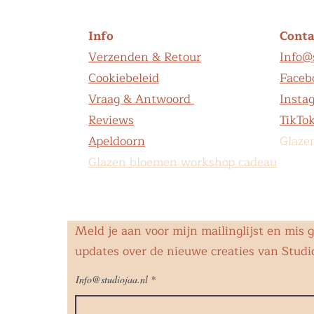
Info
Conta
Verzenden & Retour
Info@s
Cookiebeleid
Faceb
Vraag & Antwoord
Insta
Reviews
TikTo
Apeldoorn
Glaze
Glazen bloemen workshop cadeau
Meld je aan voor mijn mailinglijst en mis 
updates over de nieuwe creaties van Studio
Info@studiojaa.nl