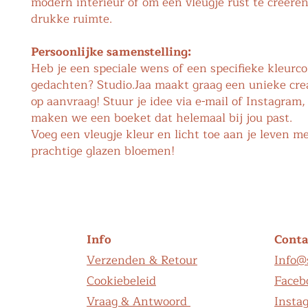
modern interieur of om een vleugje rust te creëren
drukke ruimte.
Persoonlijke samenstelling:
Heb je een speciale wens of een specifieke kleurc
gedachten? Studio.Jaa maakt graag een unieke crea
op aanvraag! Stuur je idee via e-mail of Instagram
maken we een boeket dat helemaal bij jou past.
Voeg een vleugje kleur en licht toe aan je leven m
prachtige glazen bloemen!
Info
Conta
Verzenden & Retour
Info@s
Cookiebeleid
Faceb
Vraag & Antwoord
Insta